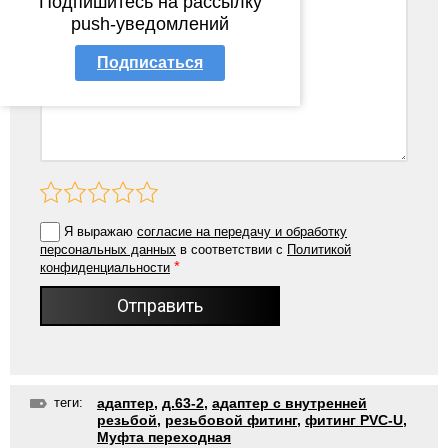
Подпишитесь на рассылку
push-уведомлений
Подписаться
Я выражаю
согласие на передачу и обработку
персональных данных
в соответствии с
Политикой
*
конфиденциальности
Отправить
теги:
адаптер
,
д.63-2
,
адаптер с внутренней
резьбой
,
резьбовой фитинг
,
фитинг PVC-U
,
Муфта переходная